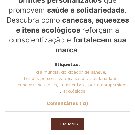
brindes personalizados
que
promovem
saúde e solidariedade
.
Descubra como
canecas, squeezes
e itens ecológicos
reforçam a
conscientização e
fortalecem sua
marca
.
Etiquetas:
dia mundial do doador de sangue
,
brindes personalizados
,
saúde
,
solidariedade
,
canecas
,
squeezes
,
mariner box
,
porta comprimidos
,
ecológicos
Comentários ( d)
LEIA MAIS