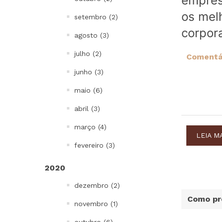
empres
os melh
setembro (2)
corpora
agosto (3)
julho (2)
Comentár
junho (3)
maio (6)
abril (3)
março (4)
LEIA M
fevereiro (3)
2020
dezembro (2)
Como pr
novembro (1)