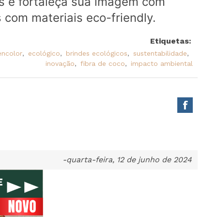
es e fortaleça sua imagem com
 com materiais eco-friendly.
Etiquetas:
encolor
,
ecológico
,
brindes ecológicos
,
sustentabilidade
,
inovação
,
fibra de coco
,
impacto ambiental
-quarta-feira, 12 de junho de 2024