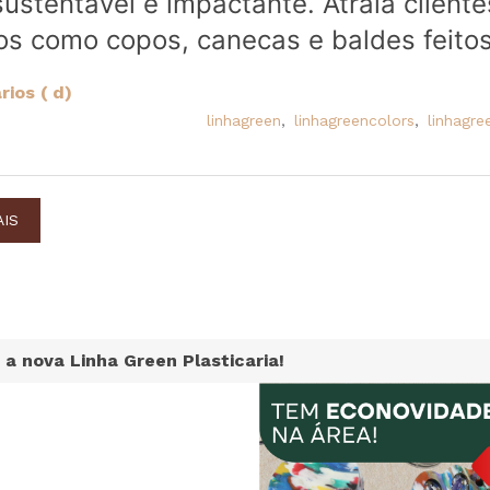
sustentável e impactante. Atraia client
os como copos, canecas e baldes feitos
ios ( d)
linhagreen
,
linhagreencolors
,
linhagre
AIS
a nova Linha Green Plasticaria!