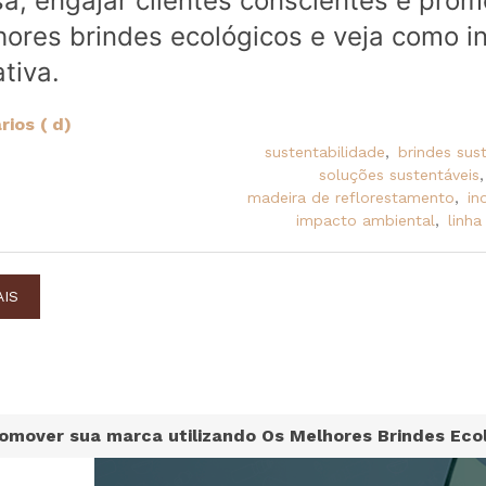
a, engajar clientes conscientes e prom
ores brindes ecológicos e veja como in
tiva.
ios ( d)
sustentabilidade
,
brindes sus
soluções sustentáveis
,
madeira de reflorestamento
,
in
impacto ambiental
,
linha
AIS
omover sua marca utilizando Os Melhores Brindes Eco