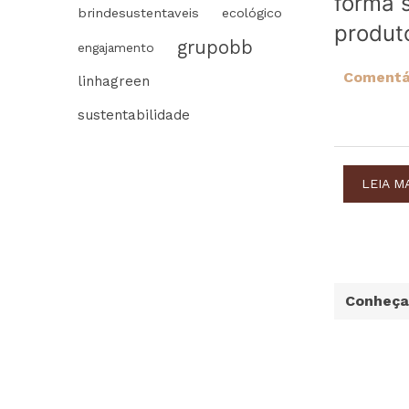
forma 
brindesustentaveis
ecológico
produt
grupobb
engajamento
Comentár
linhagreen
sustentabilidade
LEIA M
Conheça 