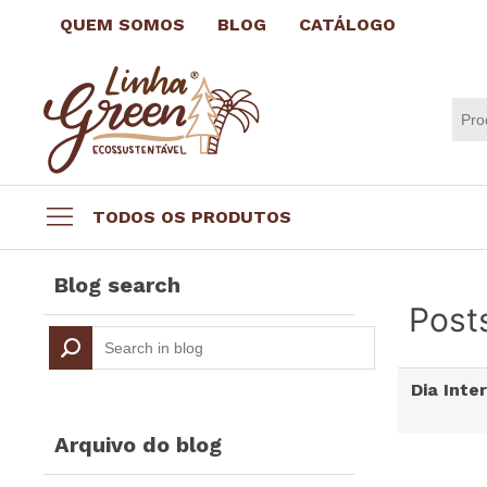
QUEM SOMOS
BLOG
CATÁLOGO
TODOS OS PRODUTOS
Datas comemorativas
Blog search
Brindes por até R$3,99
Posts
Brindes Ecológicos
Copos e Taças
Dia Inte
Canecas e Xícaras
Squeeze Personalizado
Arquivo do blog
Escritório