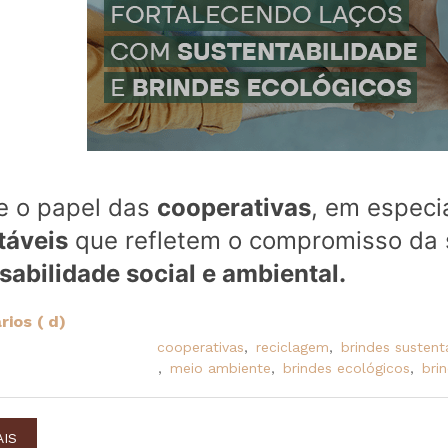
ze o papel das
cooperativas
, em especi
táveis
que refletem o compromisso da
sabilidade social e ambiental.
ios ( d)
cooperativas
,
reciclagem
,
brindes sustent
,
meio ambiente
,
brindes ecológicos
,
bri
AIS