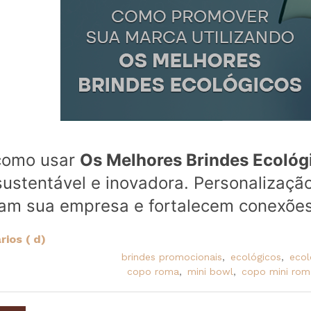
como usar
Os Melhores Brindes Ecológ
ustentável e inovadora. Personalização
am sua empresa e fortalecem conexões
ios ( d)
brindes promocionais
,
ecológicos
,
ecol
copo roma
,
mini bowl
,
copo mini rom