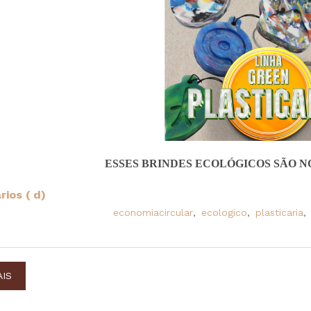
ESSES BRINDES ECOLÓGICOS SÃO N
ios ( d)
economiacircular
,
ecologico
,
plasticaria
,
AIS