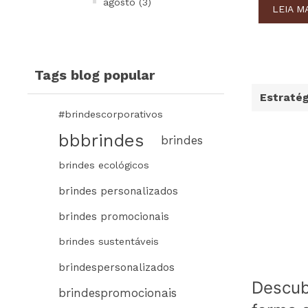
agosto (3)
LEIA M
Tags blog popular
Estratég
#brindescorporativos
bbbrindes
brindes
brindes ecológicos
brindes personalizados
brindes promocionais
brindes sustentáveis
brindespersonalizados
Descub
brindespromocionais