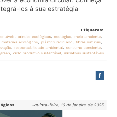
over a economia circular. Conheça
tegrá-los à sua estratégia
Etiquetas:
tentáveis
,
brindes ecológicos
,
ecológico
,
meio ambiente
,
materiais ecológicos
,
plástico reciclado
,
fibras naturais
,
ovação
,
responsabilidade ambiental
,
consumo conciente
,
 green
,
ciclo produtivo sustentável
,
iniciativas sustentáveis
lógicos
-quinta-feira, 16 de janeiro de 2025