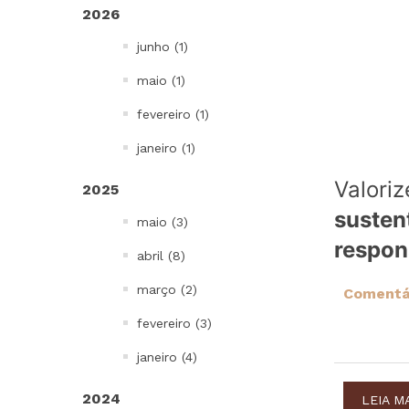
2026
Bowls, Baldes e Potes
junho (1)
Infantil
To go e Viagem
maio (1)
Cordões e Costurados
fevereiro (1)
In Mold Label
janeiro (1)
Projetos Especiais
Valori
2025
Todos
susten
maio (3)
respon
abril (8)
março (2)
Comentár
fevereiro (3)
janeiro (4)
2024
LEIA M