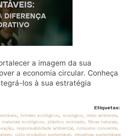
ortalecer a imagem da sua
over a economia circular. Conheça
tegrá-los à sua estratégia
Etiquetas:
tentáveis
,
brindes ecológicos
,
ecológico
,
meio ambiente
,
materiais ecológicos
,
plástico reciclado
,
fibras naturais
,
ovação
,
responsabilidade ambiental
,
consumo conciente
,
 green
,
ciclo produtivo sustentável
,
iniciativas sustentáveis