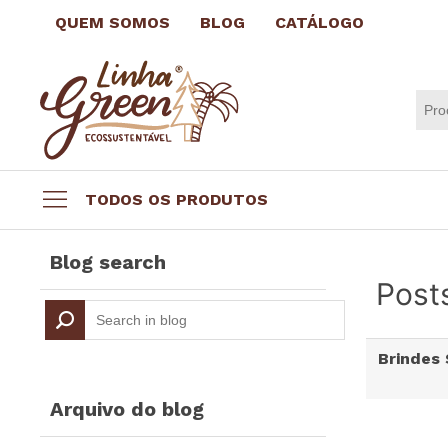
QUEM SOMOS
BLOG
CATÁLOGO
TODOS OS PRODUTOS
Datas comemorativas
Blog search
Brindes por até R$3,99
Post
Brindes Ecológicos
Copos e Taças
Brindes 
Canecas e Xícaras
Squeeze Personalizado
Arquivo do blog
Escritório