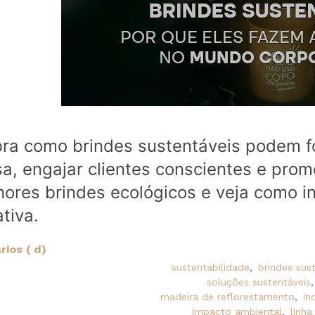
ra como brindes sustentáveis podem f
a, engajar clientes conscientes e prom
ores brindes ecológicos e veja como in
tiva.
ios ( d)
sustentabilidade
,
brindes sus
soluções sustentáveis
,
madeira de reflorestamento
,
in
impacto ambiental
,
linha