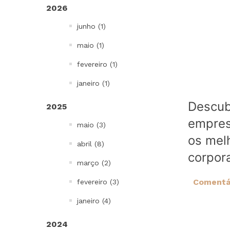
2026
Bowls, Baldes e Potes
junho (1)
Infantil
To go e Viagem
maio (1)
Cordões e Costurados
fevereiro (1)
In Mold Label
janeiro (1)
Projetos Especiais
Descub
2025
Todos
empres
maio (3)
os melh
abril (8)
corpora
março (2)
Comentár
fevereiro (3)
janeiro (4)
2024