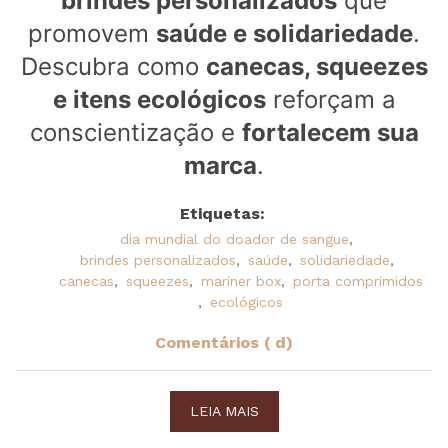
brindes personalizados
que
promovem
saúde e solidariedade
.
Descubra como
canecas, squeezes
e itens ecológicos
reforçam a
conscientização e
fortalecem sua
marca
.
Etiquetas:
dia mundial do doador de sangue
,
brindes personalizados
,
saúde
,
solidariedade
,
canecas
,
squeezes
,
mariner box
,
porta comprimidos
,
ecológicos
Comentários ( d)
LEIA MAIS