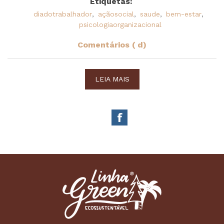
Etiquetas:
diadotrabalhador
,
açãosocial
,
saude
,
bem-estar
,
psicologiaorganizacional
Comentários ( d)
LEIA MAIS