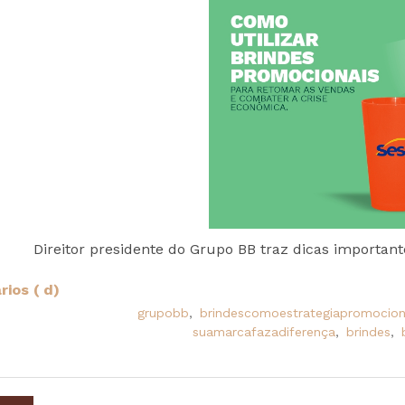
Direitor presidente do Grupo BB traz dicas importan
ios ( d)
grupobb
,
brindescomoestrategiapromocion
suamarcafazadiferença
,
brindes
,