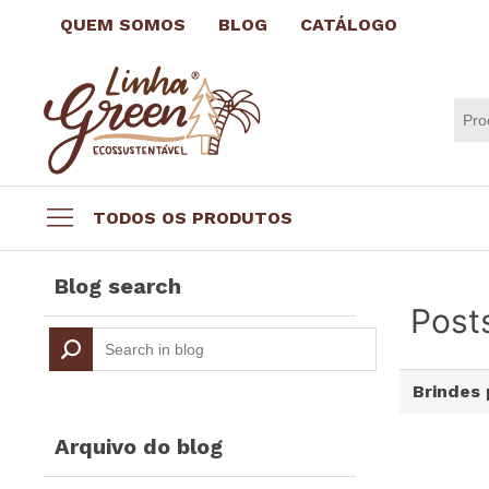
QUEM SOMOS
BLOG
CATÁLOGO
TODOS OS PRODUTOS
Datas comemorativas
Blog search
Brindes por até R$3,99
Post
Brindes Ecológicos
Copos e Taças
Brindes
Canecas e Xícaras
Squeeze Personalizado
Arquivo do blog
Escritório