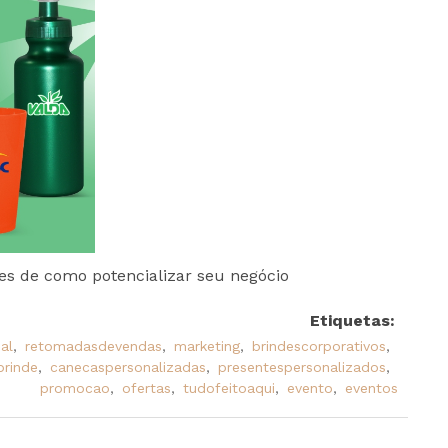
tes de como potencializar seu negócio
Etiquetas:
al
,
retomadasdevendas
,
marketing
,
brindescorporativos
,
brinde
,
canecaspersonalizadas
,
presentespersonalizados
,
promocao
,
ofertas
,
tudofeitoaqui
,
evento
,
eventos