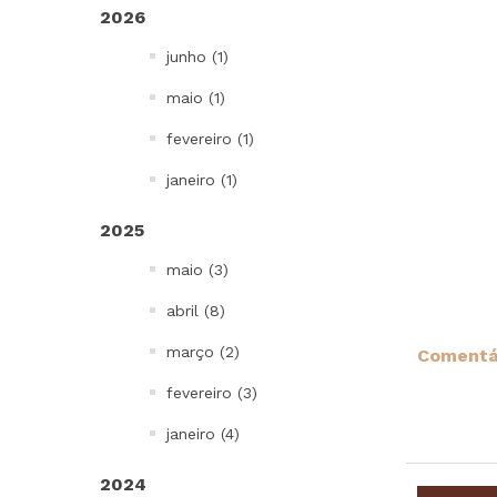
2026
Bowls, Baldes e Potes
junho (1)
Infantil
To go e Viagem
maio (1)
Cordões e Costurados
fevereiro (1)
In Mold Label
janeiro (1)
Projetos Especiais
2025
Todos
maio (3)
abril (8)
março (2)
Comentár
fevereiro (3)
janeiro (4)
2024